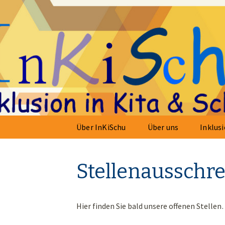
Inklusion in Kita & Schule
InKiSchu e
Zum
Über InKiSchu
Über uns
Inklusi
Inhalt
springen
Stellenausschr
Hier finden Sie bald unsere offenen Stelle